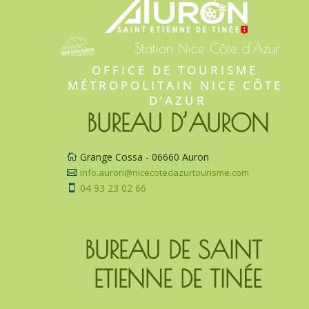
Station Nice Côte d'Azur
OFFICE DE TOURISME 
MÉTROPOLITAIN NICE CÔTE 
D’AZUR
BUREAU D’AURON
Grange Cossa - 06660 Auron

info.auron@nicecotedazurtourisme.com

04 93 23 02 66

BUREAU DE SAINT 
ETIENNE DE TINÉE