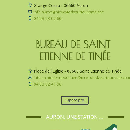
Grange Cossa - 06660 Auron

info.auron@nicecotedazurtourisme.com

04 93 23 02 66

BUREAU DE SAINT 
ETIENNE DE TINÉE
Place de l'Eglise - 06660 Saint Etienne de Tinée

info.saintetiennedetinee@nicecotedazurtourisme.co

04 93 02 41 96

Espace pro
AURON, UNE STATION ...