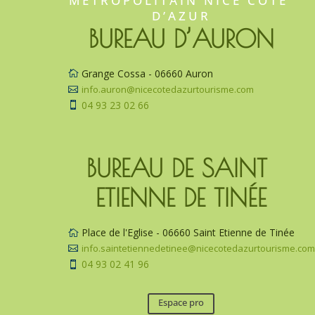
MÉTROPOLITAIN NICE CÔTE 
D’AZUR
BUREAU D’AURON
Grange Cossa - 06660 Auron

info.auron@nicecotedazurtourisme.com

04 93 23 02 66

BUREAU DE SAINT 
ETIENNE DE TINÉE
Place de l'Eglise - 06660 Saint Etienne de Tinée

info.saintetiennedetinee@nicecotedazurtourisme.co

04 93 02 41 96

Espace pro