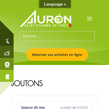
Language »
Réservez vos activités en ligne
BOUTONS
Séance 45 min
à partir de €10.00