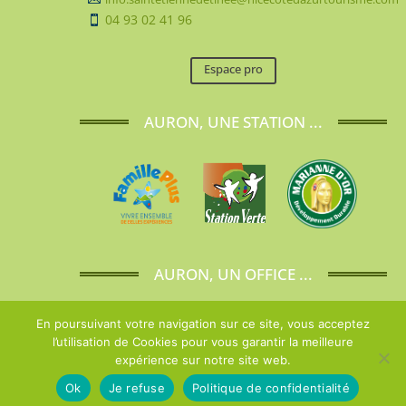
04 93 02 41 96

Espace pro
AURON, UNE STATION ...
AURON, UN OFFICE ...
En poursuivant votre navigation sur ce site, vous acceptez
l’utilisation de Cookies pour vous garantir la meilleure
expérience sur notre site web.
Nous contacter
Ok
Je refuse
Politique de confidentialité
Open
Copyright
Tineesi
|
Mentions Légales
|
Politique de confidentialité