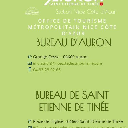
Station Nice Côte d'Azur
OFFICE DE TOURISME 
MÉTROPOLITAIN NICE CÔTE 
D’AZUR
BUREAU D’AURON
Grange Cossa - 06660 Auron

info.auron@nicecotedazurtourisme.com

04 93 23 02 66

BUREAU DE SAINT 
ETIENNE DE TINÉE
Place de l'Eglise - 06660 Saint Etienne de Tinée

info.saintetiennedetinee@nicecotedazurtourisme.com
