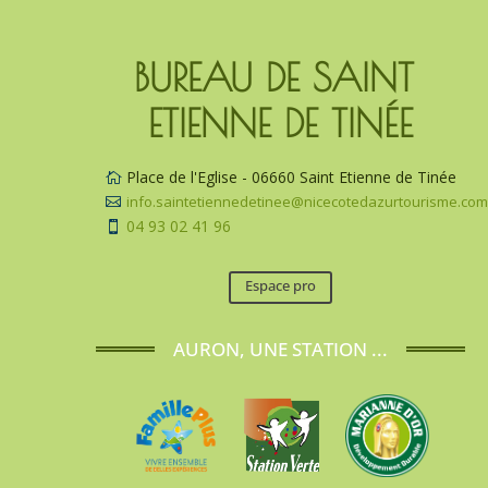
BUREAU DE SAINT 
ETIENNE DE TINÉE
Place de l'Eglise - 06660 Saint Etienne de Tinée

info.saintetiennedetinee@nicecotedazurtourisme.co

04 93 02 41 96

Espace pro
AURON, UNE STATION ...