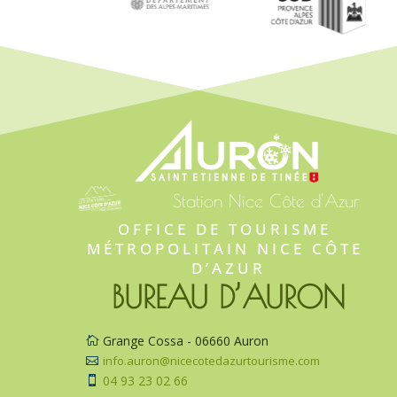
Station Nice Côte d'Azur
OFFICE DE TOURISME 
MÉTROPOLITAIN NICE CÔTE 
D’AZUR
BUREAU D’AURON
Grange Cossa - 06660 Auron

info.auron@nicecotedazurtourisme.com

04 93 23 02 66
