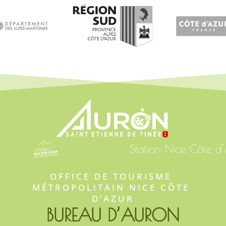
Station Nice Côte d
OFFICE DE TOURISME 
MÉTROPOLITAIN NICE CÔTE 
D’AZUR
BUREAU D’AURON