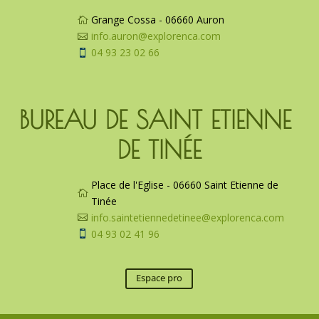
Grange Cossa - 06660 Auron

info.auron@explorenca.com

04 93 23 02 66

BUREAU DE SAINT ETIENNE 
DE TINÉE
Place de l'Eglise - 06660 Saint Etienne de

Tinée
info.saintetiennedetinee@explorenca.com

04 93 02 41 96

Espace pro