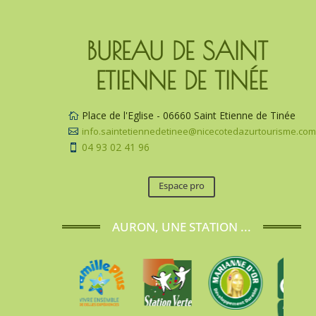
BUREAU DE SAINT 
ETIENNE DE TINÉE
Place de l'Eglise - 06660 Saint Etienne de Tinée

info.saintetiennedetinee@nicecotedazurtourisme.co

04 93 02 41 96

Espace pro
AURON, UNE STATION ...