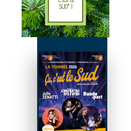
SUD” !