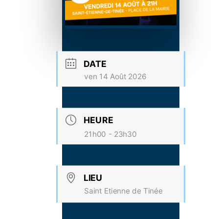
DATE
ven 14 Août 2026
HEURE
21h00 - 23h30
LIEU
Saint Etienne de Tinée