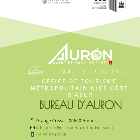
Station Nice Côte d'Azur
OFFICE DE TOURISME 
MÉTROPOLITAIN NICE CÔTE 
D’AZUR
BUREAU D’AURON
Grange Cossa - 06660 Auron

info.auron@nicecotedazurtourisme.com

04 93 23 02 66
