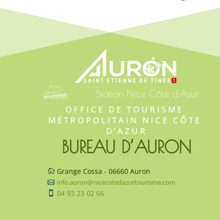
Station Nice Côte d'Azur
OFFICE DE TOURISME 
MÉTROPOLITAIN NICE CÔTE 
D’AZUR
BUREAU D’AURON
Grange Cossa - 06660 Auron

info.auron@nicecotedazurtourisme.com

04 93 23 02 66
