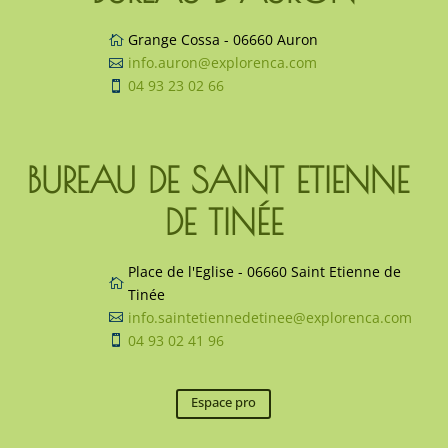
Grange Cossa - 06660 Auron

info.auron@explorenca.com

04 93 23 02 66

BUREAU DE SAINT ETIENNE 
DE TINÉE
Place de l'Eglise - 06660 Saint Etienne de

Tinée
info.saintetiennedetinee@explorenca.com

04 93 02 41 96

Espace pro