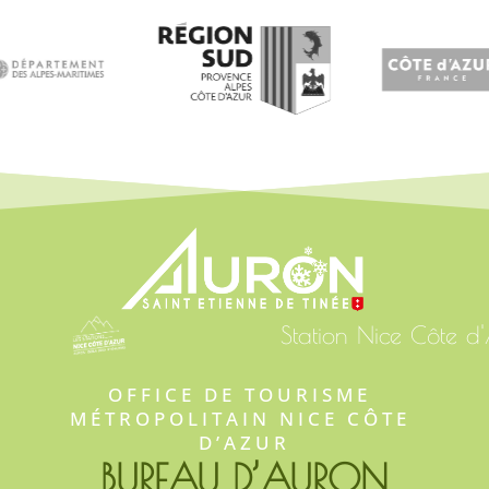
Station Nice Côte d
OFFICE DE TOURISME 
MÉTROPOLITAIN NICE CÔTE 
D’AZUR
BUREAU D’AURON