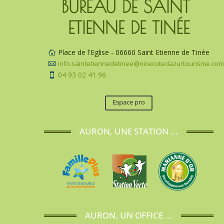
BUREAU DE SAINT 
ETIENNE DE TINÉE
Place de l'Eglise - 06660 Saint Etienne de Tinée

info.saintetiennedetinee@nicecotedazurtourisme.co

04 93 02 41 96

Espace pro
AURON, UNE STATION ...
AURON, UN OFFICE ...