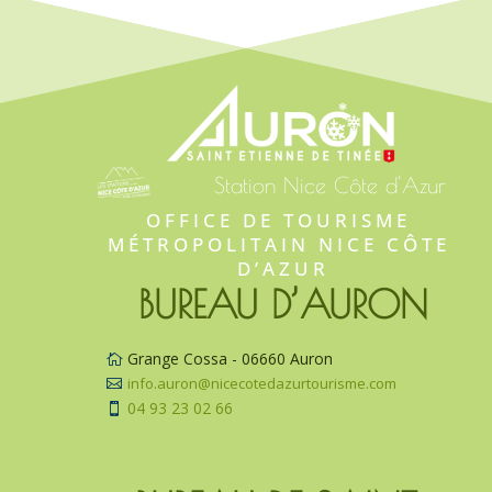
Station Nice Côte d'Azur
OFFICE DE TOURISME 
MÉTROPOLITAIN NICE CÔTE 
D’AZUR
BUREAU D’AURON
Grange Cossa - 06660 Auron

info.auron@nicecotedazurtourisme.com

04 93 23 02 66
