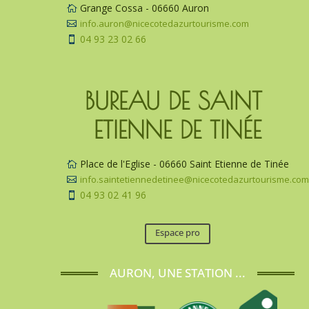
Grange Cossa - 06660 Auron

info.auron@nicecotedazurtourisme.com

04 93 23 02 66

BUREAU DE SAINT 
ETIENNE DE TINÉE
Place de l'Eglise - 06660 Saint Etienne de Tinée

info.saintetiennedetinee@nicecotedazurtourisme.co

04 93 02 41 96

Espace pro
AURON, UNE STATION ...