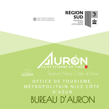
Station Nice Côte d'Azur
OFFICE DE TOURISME 
MÉTROPOLITAIN NICE CÔTE 
D’AZUR
BUREAU D’AURON