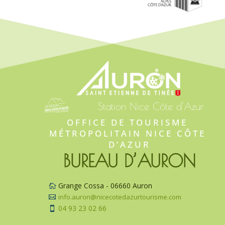
Station Nice Côte d'Azur
OFFICE DE TOURISME 
MÉTROPOLITAIN NICE CÔTE 
D’AZUR
BUREAU D’AURON
Grange Cossa - 06660 Auron

info.auron@nicecotedazurtourisme.com

04 93 23 02 66
