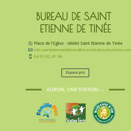
BUREAU DE SAINT 
ETIENNE DE TINÉE
Place de l'Eglise - 06660 Saint Etienne de Tinée

info.saintetiennedetinee@nicecotedazurtourisme.co

04 93 02 41 96

Espace pro
AURON, UNE STATION ...