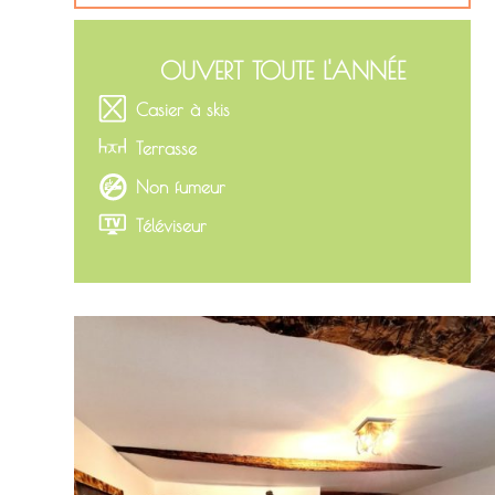
OUVERT TOUTE L'ANNÉE
Casier à skis
Terrasse
Non fumeur
Téléviseur