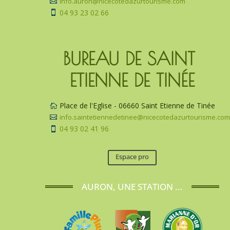
info.auron@nicecotedazurtourisme.com

04 93 23 02 66

BUREAU DE SAINT 
ETIENNE DE TINÉE
Place de l'Eglise - 06660 Saint Etienne de Tinée

info.saintetiennedetinee@nicecotedazurtourisme.co

04 93 02 41 96

Espace pro
AURON, UNE STATION ...