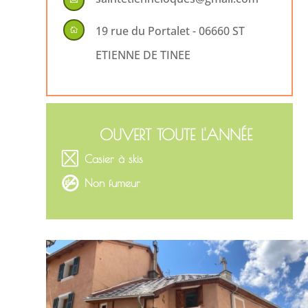

19 rue du Portalet - 06660 ST

ETIENNE DE TINEE
OUVERT TOUTE L'ANNÉE
Casier à skis
Non fumeur