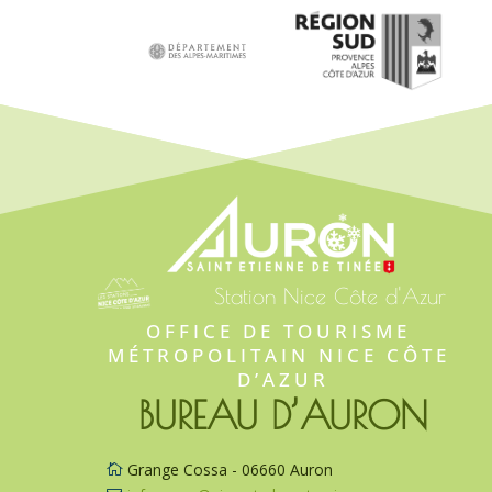
Station Nice Côte d'Azur
OFFICE DE TOURISME 
MÉTROPOLITAIN NICE CÔTE 
D’AZUR
BUREAU D’AURON
Grange Cossa - 06660 Auron
