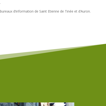
.
ureaux d’information de Saint Etienne de Tinée et d’Auron.