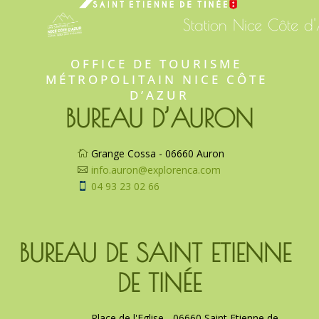
Station Nice Côte d
OFFICE DE TOURISME 
MÉTROPOLITAIN NICE CÔTE 
D’AZUR
BUREAU D’AURON
Grange Cossa - 06660 Auron

info.auron@explorenca.com

04 93 23 02 66

BUREAU DE SAINT ETIENNE 
DE TINÉE
Place de l'Eglise - 06660 Saint Etienne de