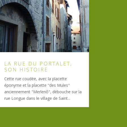
LA RUE DU PORTALET,
SON HISTOIRE
Cette rue coudée, avec la placette
éponyme et la placette "des Mules"
anciennement "Merlenô", débouche sur la
rue Longue dans le village de Saint...