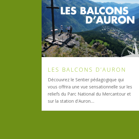
LES BALCONS D’AURON
Découvrez le Sentier pédagogique qui
vous offrira une vue sensationnelle sur les
reliefs du Parc National du Mercantour et
sur la station d'Auron....