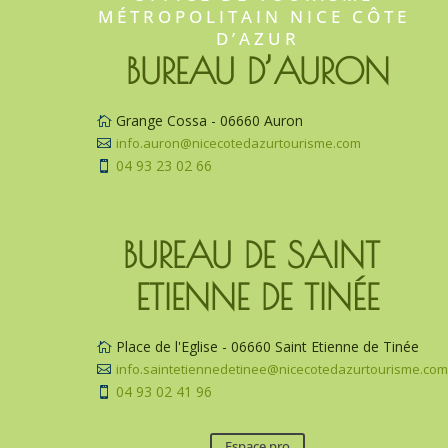
MÉTROPOLITAIN NICE CÔTE 
D’AZUR
BUREAU D’AURON
Grange Cossa - 06660 Auron

info.auron@nicecotedazurtourisme.com

04 93 23 02 66

BUREAU DE SAINT 
ETIENNE DE TINÉE
Place de l'Eglise - 06660 Saint Etienne de Tinée

info.saintetiennedetinee@nicecotedazurtourisme.co

04 93 02 41 96

Espace pro