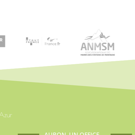
'Azur
AURON, UN OFFICE ...