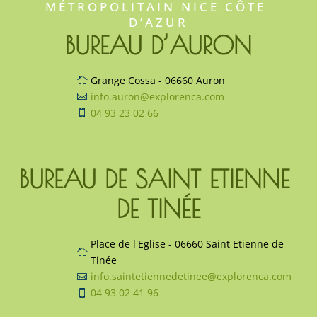
MÉTROPOLITAIN NICE CÔTE 
D’AZUR
BUREAU D’AURON
Grange Cossa - 06660 Auron

info.auron@explorenca.com

04 93 23 02 66

BUREAU DE SAINT ETIENNE 
DE TINÉE
Place de l'Eglise - 06660 Saint Etienne de

Tinée
info.saintetiennedetinee@explorenca.com

04 93 02 41 96
