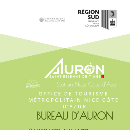
Station Nice Côte d'Azur
OFFICE DE TOURISME 
MÉTROPOLITAIN NICE CÔTE 
D’AZUR
BUREAU D’AURON