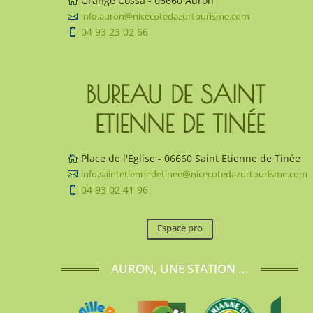
Grange Cossa - 06660 Auron

info.auron@nicecotedazurtourisme.com

04 93 23 02 66

BUREAU DE SAINT 
ETIENNE DE TINÉE
Place de l'Eglise - 06660 Saint Etienne de Tinée

info.saintetiennedetinee@nicecotedazurtourisme.com

04 93 02 41 96

Espace pro
AURON, UNE STATION ...