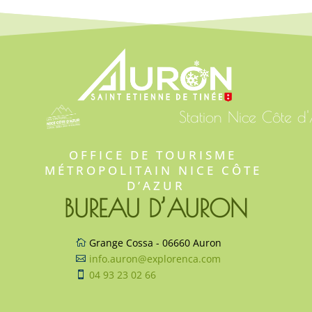
Station Nice Côte d
OFFICE DE TOURISME 
MÉTROPOLITAIN NICE CÔTE 
D’AZUR
BUREAU D’AURON
Grange Cossa - 06660 Auron

info.auron@explorenca.com

04 93 23 02 66
