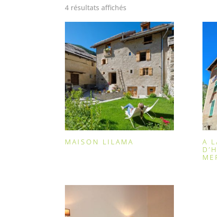
4 résultats affichés
MAISON LILAMA
A L
D’
ME