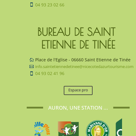
04 93 23 02 66

BUREAU DE SAINT 
ETIENNE DE TINÉE
Place de l'Eglise - 06660 Saint Etienne de Tinée

info.saintetiennedetinee@nicecotedazurtourisme.com

04 93 02 41 96

Espace pro
AURON, UNE STATION ...