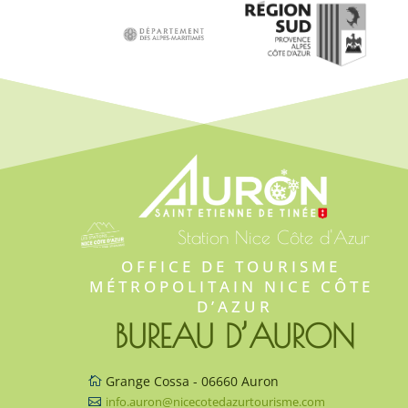
Station Nice Côte d'Azur
OFFICE DE TOURISME 
MÉTROPOLITAIN NICE CÔTE 
D’AZUR
BUREAU D’AURON
Grange Cossa - 06660 Auron

info.auron@nicecotedazurtourisme.com
