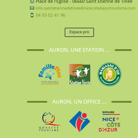
Place de l'Eglise - 06660 Saint Etienne de Tinée

info.saintetiennedetinee@nicecotedazurtourisme.com

04 93 02 41 96

Espace pro
AURON, UNE STATION ...
AURON, UN OFFICE ...