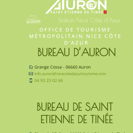
Station Nice Côte d'Azur
OFFICE DE TOURISME 
MÉTROPOLITAIN NICE CÔTE 
D’AZUR
BUREAU D’AURON
Grange Cossa - 06660 Auron

info.auron@nicecotedazurtourisme.com

04 93 23 02 66

BUREAU DE SAINT 
ETIENNE DE TINÉE