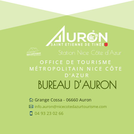
Station Nice Côte d'Azur
OFFICE DE TOURISME 
MÉTROPOLITAIN NICE CÔTE 
D’AZUR
BUREAU D’AURON
Grange Cossa - 06660 Auron

info.auron@nicecotedazurtourisme.com

04 93 23 02 66
